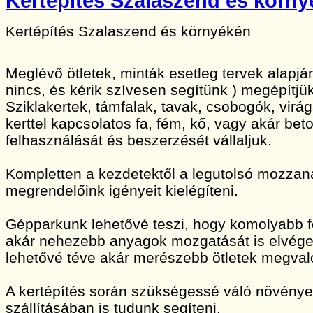
Kertépítés Szalaszend és körn
Kertépítés Szalaszend és környékén
Meglévő ötletek, minták esetleg tervek alapj
nincs, és kérik szívesen segítünk ) megépítjük
Sziklakertek, támfalak, tavak, csobogók, vir
kerttel kapcsolatos fa, fém, kő, vagy akár bet
felhasználását és beszerzését vállaljuk.
Kompletten a kezdetektől a legutolsó mozzan
megrendelőink igényeit kielégíteni.
Gépparkunk lehetővé teszi, hogy komolyabb 
akár nehezebb anyagok mozgatását is elvége
lehetővé téve akár merészebb ötletek megvaló
A kertépítés során szükségessé váló növény
szállításában is tudunk segíteni.