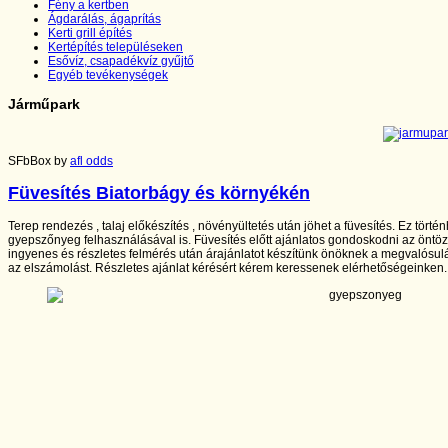
Fény a kertben
Ágdarálás, ágaprítás
Kerti grill építés
Kertépítés településeken
Esővíz, csapadékvíz gyűjtő
Egyéb tevékenységek
Járműpark
SFbBox by
afl odds
Füvesítés Biatorbágy és környékén
Terep rendezés , talaj előkészítés , növényültetés után jöhet a füvesítés. Ez tör
gyepszőnyeg felhasználásával is. Füvesítés előtt ajánlatos gondoskodni az öntö
ingyenes és részletes felmérés után árajánlatot készítünk önöknek a megvalósulá
az elszámolást. Részletes ajánlat kérésért kérem keressenek elérhetőségeinken.