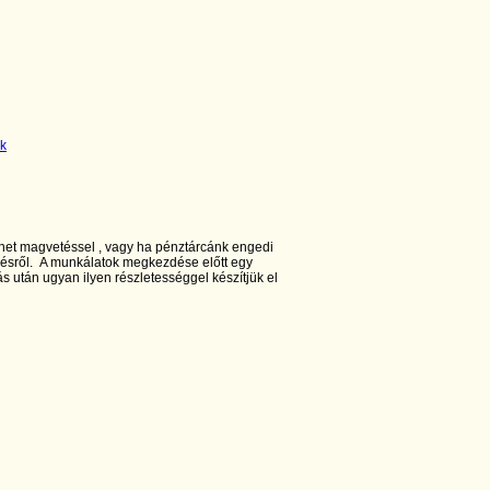
ténhet magvetéssel , vagy ha pénztárcánk engedi
zésről. A munkálatok megkezdése előtt egy
s után ugyan ilyen részletességgel készítjük el