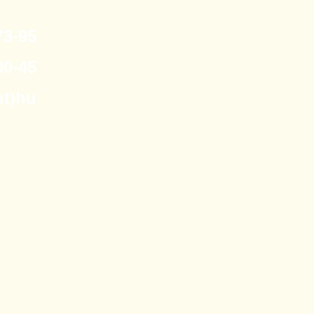
3-95
0-45
nt)hu