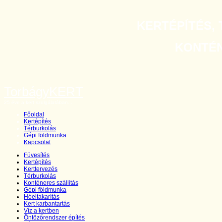
KERTÉPÍTÉS, 
KONTÉNE
TorbágyKERT
25 éve a kert szolgálatában...
Főoldal
Kertépítés
Térburkolás
Gépi földmunka
Kapcsolat
Füvesítés
Kertépítés
Kerttervezés
Térburkolás
Konténeres szállítás
Gépi földmunka
Hóeltakarítás
Kert karbantartás
Víz a kertben
Öntözőrendszer építés