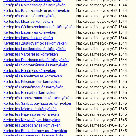
Kertépítés Rákóczitelep és környékén
Írta: xwusafmeetyqxsyGP
1544
Kertépítés Bajaszentistván és környékén
Írta: xwusafmeetyqxsyGP
1544
Kertépítés Bokros és környékén
Írta: xwusafmeetyqxsyGP
1544
Kertépítés Mözs és környékén
Írta: xwusafmeetyqxsyGP
1544
Kertépítés Gödreszentmárton és környékén
Írta: xwusafmeetyqxsyGP
1544
Kertépítés Eszény és környékén
Írta: xwusafmeetyqxsyGP
1544
Kertépítés Ihász és környékén
Írta: xwusafmeetyqxsyGP
1544
Kertépítés Zalaudvarnok és környékén
Írta: xwusafmeetyqxsyGP
1544
Kertépítés Lentikápolna és környékén
Írta: xwusafmeetyqxsyGP
1544
Kertépítés Városrét és környékén
Írta: xwusafmeetyqxsyGP
1544
Kertépítés Pusztasomorja és környékén
Írta: xwusafmeetyqxsyGP
1544
Kertépítés Sopronkőhida és környékén
Írta: xwusafmeetyqxsyGP
1544
Kertépítés Herény és környékén
Írta: xwusafmeetyqxsyGP
1544
Kertépítés Rábafüzes és környékén
Írta: xwusafmeetyqxsyGP
1544
Kertépítés Pilismarót és környékén
Írta: xwusafmeetyqxsyGP
1545
Kertépítés Alsónémedi és környékén
Írta: xwusafmeetyqxsyGP
1545
Kertépítés Hernád és környékén
Írta: xwusafmeetyqxsyGP
1545
Kertépítés Daruszentmiklós és környékén
Írta: xwusafmeetyqxsyGP
1545
Kertépítés Szabadegyháza és környékén
Írta: xwusafmeetyqxsyGP
1545
Kertépítés Iváncsa és környékén
Írta: xwusafmeetyqxsyGP
1545
Kertépítés Nagysáp és környékén
Írta: xwusafmeetyqxsyGP
1545
Kertépítés Neszmély és környékén
Írta: xwusafmeetyqxsyGP
1545
Kertépítés Zebegény és környékén
Írta: xwusafmeetyqxsyGP
1545
Kertépítés Borsosberény és környékén
Írta: xwusafmeetyqxsyGP
1545