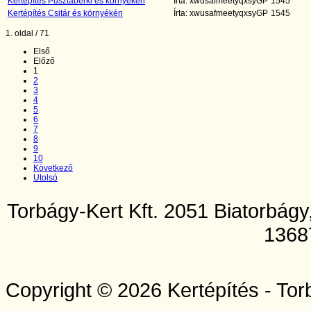
Kertépítés Pusztaberki és környékén
Írta: xwusafmeetyqxsyGP
1545
Kertépítés Csitár és környékén
Írta: xwusafmeetyqxsyGP
1545
1. oldal / 71
Első
Előző
1
2
3
4
5
6
7
8
9
10
Következő
Utolsó
Torbágy-Kert Kft. 2051 Biatorbág
1368
Copyright © 2026 Kertépítés - Tor