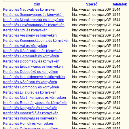
Cím
Szerző
Találatok
Kertépítés Nagyváty és környékén
Írta: xwusafmeetyqxsyGP
1544
Kertépítés Somogyegres és környékén
Írta: xwusafmeetyqxsyGP
1544
Kertépítés Murakeresztúr és környékén
Írta: xwusafmeetyqxsyGP
1544
Kertépítés Lickóvadamos és környékén
Írta: xwusafmeetyqxsyGP
1544
Kertépítés Szil és környékén
Írta: xwusafmeetyqxsyGP
1544
Kertépítés Veszkény és környékén
Írta: xwusafmeetyqxsyGP
1544
Kertépítés Kemeneskápolna és környékén
Írta: xwusafmeetyqxsyGP
1544
Kertépítés Vát és környékén
Írta: xwusafmeetyqxsyGP
1544
Kertépítés Rádóckölked és környékén
Írta: xwusafmeetyqxsyGP
1544
Kertépítés Gersekarát és környékén
Írta: xwusafmeetyqxsyGP
1544
Kertépítés Döbörhegy és környékén
Írta: xwusafmeetyqxsyGP
1544
Kertépítés Érdparkváros és környékén
Írta: xwusafmeetyqxsyGP
1544
Kertépítés Dobogókő és környékén
Írta: xwusafmeetyqxsyGP
1544
Kertépítés Homokterenye és környékén
Írta: xwusafmeetyqxsyGP
1544
Kertépítés Nádújfalu és környékén
Írta: xwusafmeetyqxsyGP
1544
Kertépítés Görömböly és környékén
Írta: xwusafmeetyqxsyGP
1544
Kertépítés Lillafüred és környékén
Írta: xwusafmeetyqxsyGP
1544
Kertépítés Martinkertváros és környékén
Írta: xwusafmeetyqxsyGP
1544
Kertépítés Rudabányácska és környékén
Írta: xwusafmeetyqxsyGP
1544
Kertépítés Nagypród és környékén
Írta: xwusafmeetyqxsyGP
1544
Kertépítés Bodaszőlő és környékén
Írta: xwusafmeetyqxsyGP
1544
Kertépítés Kungyalu és környékén
Írta: xwusafmeetyqxsyGP
1544
Kertépítés Homok és környékén
Írta: xwusafmeetyqxsyGP
1544
Kertépítés Cukorgyár és környékén
Írta: xwusafmeetyqxsyGP
1544