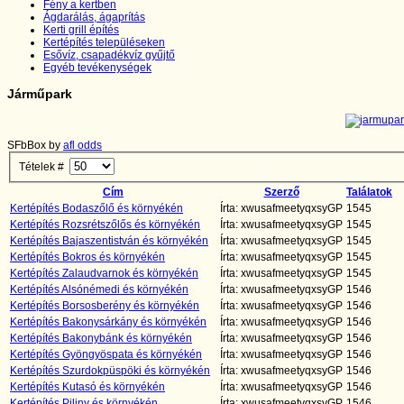
Fény a kertben
Ágdarálás, ágaprítás
Kerti grill építés
Kertépítés településeken
Esővíz, csapadékvíz gyűjtő
Egyéb tevékenységek
Járműpark
SFbBox by
afl odds
Tételek #
Cím
Szerző
Találatok
Kertépítés Bodaszőlő és környékén
Írta: xwusafmeetyqxsyGP
1545
Kertépítés Rozsrétszőlős és környékén
Írta: xwusafmeetyqxsyGP
1545
Kertépítés Bajaszentistván és környékén
Írta: xwusafmeetyqxsyGP
1545
Kertépítés Bokros és környékén
Írta: xwusafmeetyqxsyGP
1545
Kertépítés Zalaudvarnok és környékén
Írta: xwusafmeetyqxsyGP
1545
Kertépítés Alsónémedi és környékén
Írta: xwusafmeetyqxsyGP
1546
Kertépítés Borsosberény és környékén
Írta: xwusafmeetyqxsyGP
1546
Kertépítés Bakonysárkány és környékén
Írta: xwusafmeetyqxsyGP
1546
Kertépítés Bakonybánk és környékén
Írta: xwusafmeetyqxsyGP
1546
Kertépítés Gyöngyöspata és környékén
Írta: xwusafmeetyqxsyGP
1546
Kertépítés Szurdokpüspöki és környékén
Írta: xwusafmeetyqxsyGP
1546
Kertépítés Kutasó és környékén
Írta: xwusafmeetyqxsyGP
1546
Kertépítés Piliny és környékén
Írta: xwusafmeetyqxsyGP
1546