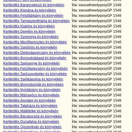
Kertépítés Karancskeszi és környékén
Írta: xwusafmeetyqxsyGP
1546
Kertépítés Kisnána és környékén
Írta: xwusafmeetyqxsyGP
1546
Kertépítés Felsőtárkány és környékén
Írta: xwusafmeetyqxsyGP
1546
Kertépítés Tarnaszentmária és környékén
Írta: xwusafmeetyqxsyGP
1546
Kertépítés Kisköre és környékén
Írta: xwusafmeetyqxsyGP
1546
Kertépítés Demjén és környékén
Írta: xwusafmeetyqxsyGP
1546
Kertépítés Szomolya és környékén
Írta: xwusafmeetyqxsyGP
1546
Kertépítés Mezőkeresztes és környékén
Írta: xwusafmeetyqxsyGP
1546
Kertépítés Sajóörös és környékén
Írta: xwusafmeetyqxsyGP
1546
Kertépítés Dédestapolcsány és környékén
Írta: xwusafmeetyqxsyGP
1546
Kertépítés Borsodnádasd és környékén
Írta: xwusafmeetyqxsyGP
1546
Kertépítés Sajósenye és környékén
Írta: xwusafmeetyqxsyGP
1546
Kertépítés Felsőkelecsény és környékén
Írta: xwusafmeetyqxsyGP
1546
Kertépítés Sajószentpéter és környékén
Írta: xwusafmeetyqxsyGP
1546
Kertépítés Sajókápolna és környékén
Írta: xwusafmeetyqxsyGP
1546
Kertépítés Borsodszirák és környékén
Írta: xwusafmeetyqxsyGP
1546
Kertépítés Nyírábrány és környékén
Írta: xwusafmeetyqxsyGP
1546
Kertépítés Máriapócs és környékén
Írta: xwusafmeetyqxsyGP
1546
Kertépítés Apostag és környékén
Írta: xwusafmeetyqxsyGP
1546
Kertépítés Tataháza és környékén
Írta: xwusafmeetyqxsyGP
1546
Kertépítés Mátételke és környékén
Írta: xwusafmeetyqxsyGP
1546
Kertépítés Bácsborsód és környékén
Írta: xwusafmeetyqxsyGP
1546
Kertépítés Dunafalva és környékén
Írta: xwusafmeetyqxsyGP
1546
Kertépítés Újszentiván és környékén
Írta: xwusafmeetyqxsyGP
1546