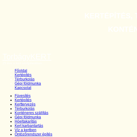
KERTÉPÍTÉS, 
KONTÉNE
TorbágyKERT
25 éve a kert szolgálatában...
Főoldal
Kertépítés
Térburkolás
Gépi földmunka
Kapcsolat
Füvesítés
Kertépítés
Kerttervezés
Térburkolás
Konténeres szállítás
Gépi földmunka
Hóeltakarítás
Kert karbantartás
Víz a kertben
Öntözőrendszer építés