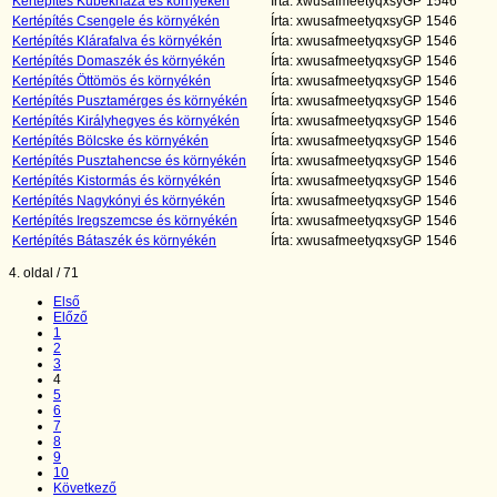
Kertépítés Kübekháza és környékén
Írta: xwusafmeetyqxsyGP
1546
Kertépítés Csengele és környékén
Írta: xwusafmeetyqxsyGP
1546
Kertépítés Klárafalva és környékén
Írta: xwusafmeetyqxsyGP
1546
Kertépítés Domaszék és környékén
Írta: xwusafmeetyqxsyGP
1546
Kertépítés Öttömös és környékén
Írta: xwusafmeetyqxsyGP
1546
Kertépítés Pusztamérges és környékén
Írta: xwusafmeetyqxsyGP
1546
Kertépítés Királyhegyes és környékén
Írta: xwusafmeetyqxsyGP
1546
Kertépítés Bölcske és környékén
Írta: xwusafmeetyqxsyGP
1546
Kertépítés Pusztahencse és környékén
Írta: xwusafmeetyqxsyGP
1546
Kertépítés Kistormás és környékén
Írta: xwusafmeetyqxsyGP
1546
Kertépítés Nagykónyi és környékén
Írta: xwusafmeetyqxsyGP
1546
Kertépítés Iregszemcse és környékén
Írta: xwusafmeetyqxsyGP
1546
Kertépítés Bátaszék és környékén
Írta: xwusafmeetyqxsyGP
1546
4. oldal / 71
Első
Előző
1
2
3
4
5
6
7
8
9
10
Következő