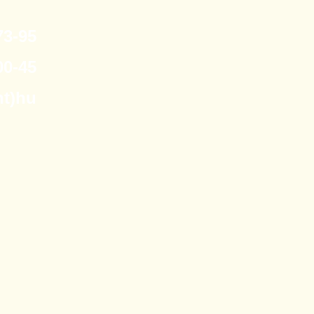
3-95
0-45
nt)hu