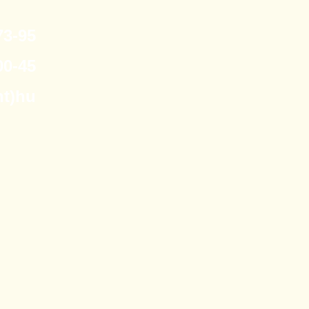
3-95
0-45
nt)hu