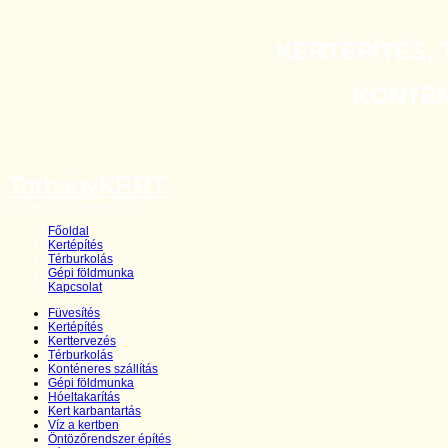
KERTÉPÍTÉS, 
KONTÉNE
TorbágyKERT
25 éve a kert szolgálatában...
Főoldal
Kertépítés
Térburkolás
Gépi földmunka
Kapcsolat
Füvesítés
Kertépítés
Kerttervezés
Térburkolás
Konténeres szállítás
Gépi földmunka
Hóeltakarítás
Kert karbantartás
Víz a kertben
Öntözőrendszer építés