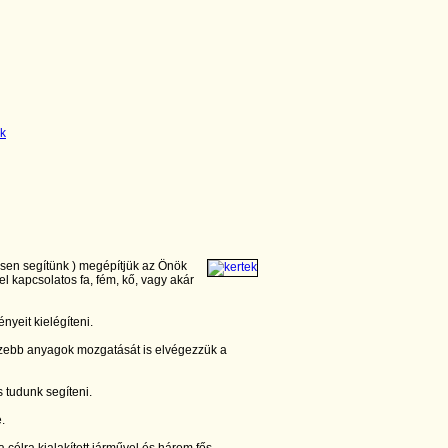
esen segítünk ) megépítjük az Önök
el kapcsolatos fa, fém, kő, vagy akár
nyeit kielégíteni.
zebb anyagok mozgatását is elvégezzük a
 tudunk segíteni.
e.