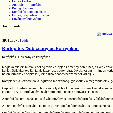
Fény a kertben
Ágdarálás, ágaprítás
Kerti grill építés
Kertépítés településeken
Esővíz, csapadékvíz gyűjtő
Egyéb tevékenységek
Járműpark
SFbBox by
afl odds
Kertépítés Dubicsány és környékén
Kertépítés Dubicsány és környékén
Meglévő ötletek, minták esetleg tervek alapján ( amennyiben nincs, és kérik szív
kertjét. Sziklakertek, támfalak, tavak, csobogók, virágágyak, valamint minden kertt
beton termékek beépítését , felhasználását és beszerzését vállaljuk.
Kompletten a kezdetektől a legutolsó mozzanatig igyekszünk a megrendelőink igé
Gépparkunk lehetővé teszi, hogy komolyabb földmunkák, bontások és akár nehe
kertben, ezzel lehetővé téve akár merészebb ötletek megvalósítását is.
A kertépítés során szükségessé váló növények beszerzésében és szállításában is
A már meglévő kertek átépítésében és rendbetételében is állunk rendelkezésükr