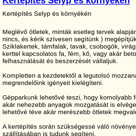
Kertépítés Selyp és környékén
Kertépítés Selyp és környékén
Meglévő ötletek, minták esetleg tervek alapj
nincs, és kérik szívesen segítünk ) megépítjük
Sziklakertek, támfalak, tavak, csobogók, vir
kerttel kapcsolatos fa, fém, kő, vagy akár bet
felhasználását és beszerzését vállaljuk.
Kompletten a kezdetektől a legutolsó mozzan
megrendelőink igényeit kielégíteni.
Gépparkunk lehetővé teszi, hogy komolyabb 
akár nehezebb anyagok mozgatását is elvége
lehetővé téve akár merészebb ötletek megvaló
A kertépítés során szükségessé váló növény
szállításában is tudunk segíteni.