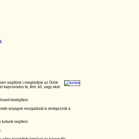
esen segítünk ) megépítjük az Önök
el kapcsolatos fa, fém, kő, vagy akár
nyeit kielégíteni.
zebb anyagok mozgatását is elvégezzük a
 tudunk segíteni.
e.