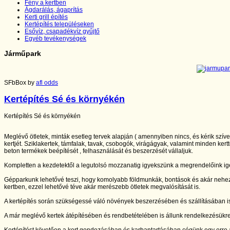
Fény a kertben
Ágdarálás, ágaprítás
Kerti grill építés
Kertépítés településeken
Esővíz, csapadékvíz gyűjtő
Egyéb tevékenységek
Járműpark
SFbBox by
afl odds
Kertépítés Sé és környékén
Kertépítés Sé és környékén
Meglévő ötletek, minták esetleg tervek alapján ( amennyiben nincs, és kérik szív
kertjét. Sziklakertek, támfalak, tavak, csobogók, virágágyak, valamint minden kertt
beton termékek beépítését , felhasználását és beszerzését vállaljuk.
Kompletten a kezdetektől a legutolsó mozzanatig igyekszünk a megrendelőink igé
Gépparkunk lehetővé teszi, hogy komolyabb földmunkák, bontások és akár nehe
kertben, ezzel lehetővé téve akár merészebb ötletek megvalósítását is.
A kertépítés során szükségessé váló növények beszerzésében és szállításában is
A már meglévő kertek átépítésében és rendbetételében is állunk rendelkezésükr