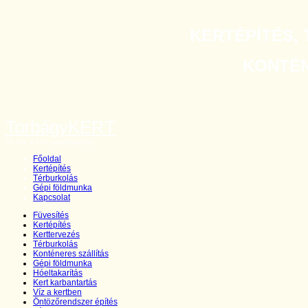
KERTÉPÍTÉS, 
KONTÉNE
TorbágyKERT
25 éve a kert szolgálatában...
Főoldal
Kertépítés
Térburkolás
Gépi földmunka
Kapcsolat
Füvesítés
Kertépítés
Kerttervezés
Térburkolás
Konténeres szállítás
Gépi földmunka
Hóeltakarítás
Kert karbantartás
Víz a kertben
Öntözőrendszer építés