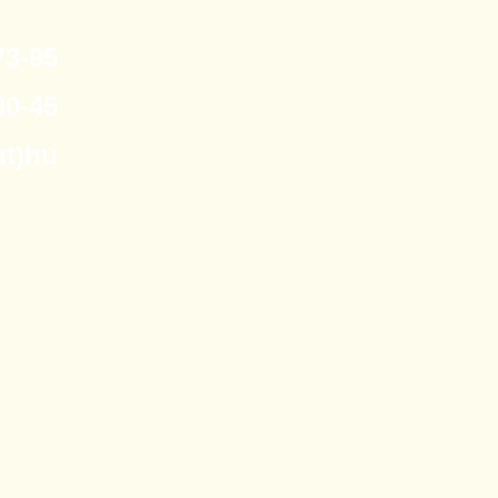
3-95
0-45
nt)hu