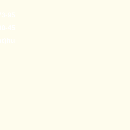
3-95
0-45
nt)hu