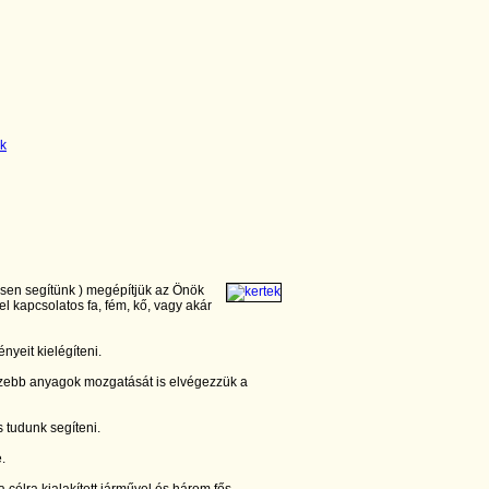
esen segítünk ) megépítjük az Önök
el kapcsolatos fa, fém, kő, vagy akár
nyeit kielégíteni.
zebb anyagok mozgatását is elvégezzük a
 tudunk segíteni.
e.