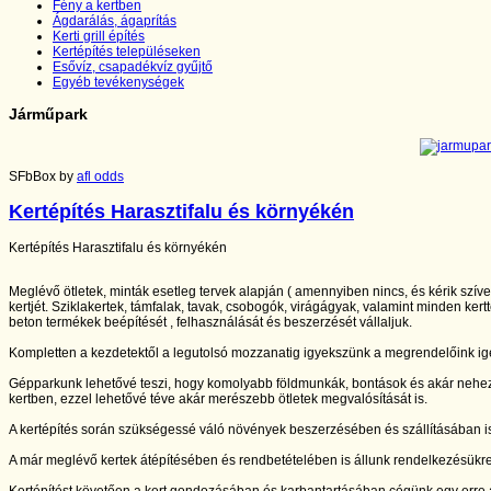
Fény a kertben
Ágdarálás, ágaprítás
Kerti grill építés
Kertépítés településeken
Esővíz, csapadékvíz gyűjtő
Egyéb tevékenységek
Járműpark
SFbBox by
afl odds
Kertépítés Harasztifalu és környékén
Kertépítés Harasztifalu és környékén
Meglévő ötletek, minták esetleg tervek alapján ( amennyiben nincs, és kérik szív
kertjét. Sziklakertek, támfalak, tavak, csobogók, virágágyak, valamint minden kertt
beton termékek beépítését , felhasználását és beszerzését vállaljuk.
Kompletten a kezdetektől a legutolsó mozzanatig igyekszünk a megrendelőink igé
Gépparkunk lehetővé teszi, hogy komolyabb földmunkák, bontások és akár nehe
kertben, ezzel lehetővé téve akár merészebb ötletek megvalósítását is.
A kertépítés során szükségessé váló növények beszerzésében és szállításában is
A már meglévő kertek átépítésében és rendbetételében is állunk rendelkezésükr