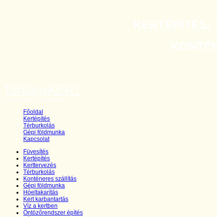
KERTÉPÍTÉS, 
KONTÉNE
TorbágyKERT
25 éve a kert szolgálatában...
Főoldal
Kertépítés
Térburkolás
Gépi földmunka
Kapcsolat
Füvesítés
Kertépítés
Kerttervezés
Térburkolás
Konténeres szállítás
Gépi földmunka
Hóeltakarítás
Kert karbantartás
Víz a kertben
Öntözőrendszer építés