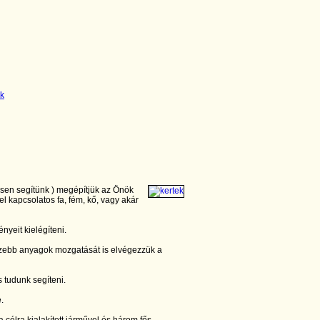
esen segítünk ) megépítjük az Önök
el kapcsolatos fa, fém, kő, vagy akár
nyeit kielégíteni.
zebb anyagok mozgatását is elvégezzük a
 tudunk segíteni.
e.