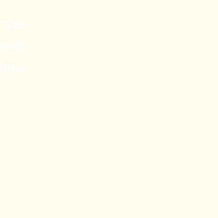
3-95
0-45
nt)hu