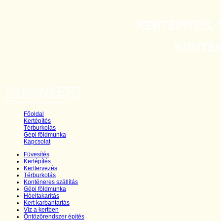
KERTÉPÍTÉS, 
KONTÉNE
TorbágyKERT
25 éve a kert szolgálatában...
Főoldal
Kertépítés
Térburkolás
Gépi földmunka
Kapcsolat
Füvesítés
Kertépítés
Kerttervezés
Térburkolás
Konténeres szállítás
Gépi földmunka
Hóeltakarítás
Kert karbantartás
Víz a kertben
Öntözőrendszer építés