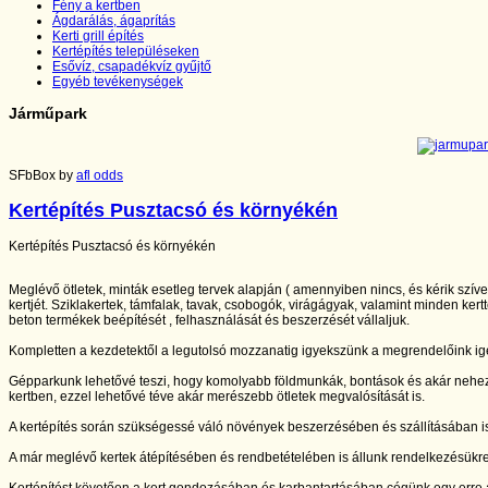
Fény a kertben
Ágdarálás, ágaprítás
Kerti grill építés
Kertépítés településeken
Esővíz, csapadékvíz gyűjtő
Egyéb tevékenységek
Járműpark
SFbBox by
afl odds
Kertépítés Pusztacsó és környékén
Kertépítés Pusztacsó és környékén
Meglévő ötletek, minták esetleg tervek alapján ( amennyiben nincs, és kérik szív
kertjét. Sziklakertek, támfalak, tavak, csobogók, virágágyak, valamint minden kertt
beton termékek beépítését , felhasználását és beszerzését vállaljuk.
Kompletten a kezdetektől a legutolsó mozzanatig igyekszünk a megrendelőink igé
Gépparkunk lehetővé teszi, hogy komolyabb földmunkák, bontások és akár nehe
kertben, ezzel lehetővé téve akár merészebb ötletek megvalósítását is.
A kertépítés során szükségessé váló növények beszerzésében és szállításában is
A már meglévő kertek átépítésében és rendbetételében is állunk rendelkezésükr