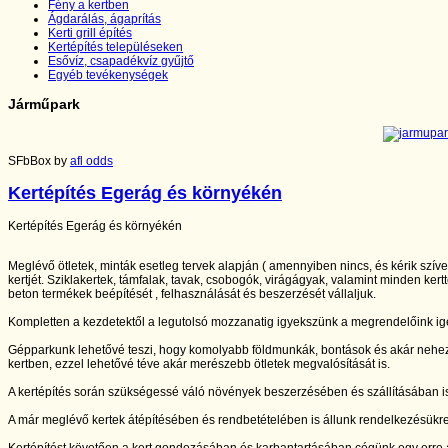
Fény a kertben
Ágdarálás, ágaprítás
Kerti grill építés
Kertépítés településeken
Esővíz, csapadékvíz gyűjtő
Egyéb tevékenységek
Járműpark
SFbBox by
afl odds
Kertépítés Egerág és környékén
Kertépítés Egerág és környékén
Meglévő ötletek, minták esetleg tervek alapján ( amennyiben nincs, és kérik szív
kertjét. Sziklakertek, támfalak, tavak, csobogók, virágágyak, valamint minden kertt
beton termékek beépítését , felhasználását és beszerzését vállaljuk.
Kompletten a kezdetektől a legutolsó mozzanatig igyekszünk a megrendelőink igé
Gépparkunk lehetővé teszi, hogy komolyabb földmunkák, bontások és akár nehe
kertben, ezzel lehetővé téve akár merészebb ötletek megvalósítását is.
A kertépítés során szükségessé váló növények beszerzésében és szállításában is
A már meglévő kertek átépítésében és rendbetételében is állunk rendelkezésükr