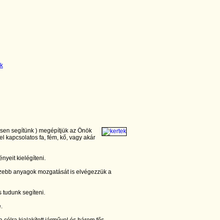
esen segítünk ) megépítjük az Önök
el kapcsolatos fa, fém, kő, vagy akár
nyeit kielégíteni.
zebb anyagok mozgatását is elvégezzük a
 tudunk segíteni.
e.