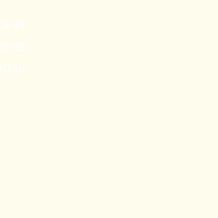
3-95
0-45
nt)hu