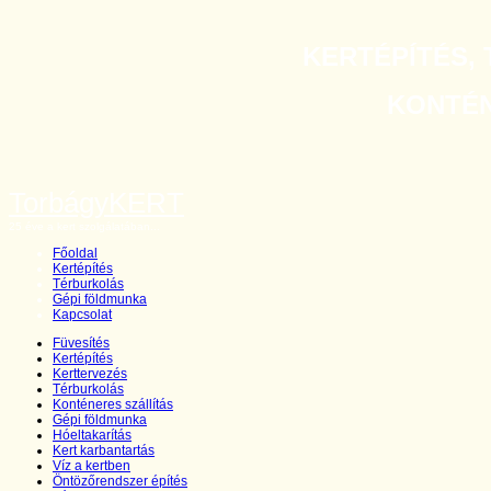
KERTÉPÍTÉS, 
KONTÉNE
TorbágyKERT
25 éve a kert szolgálatában...
Főoldal
Kertépítés
Térburkolás
Gépi földmunka
Kapcsolat
Füvesítés
Kertépítés
Kerttervezés
Térburkolás
Konténeres szállítás
Gépi földmunka
Hóeltakarítás
Kert karbantartás
Víz a kertben
Öntözőrendszer építés