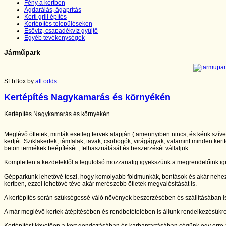
Fény a kertben
Ágdarálás, ágaprítás
Kerti grill építés
Kertépítés településeken
Esővíz, csapadékvíz gyűjtő
Egyéb tevékenységek
Járműpark
SFbBox by
afl odds
Kertépítés Nagykamarás és környékén
Kertépítés Nagykamarás és környékén
Meglévő ötletek, minták esetleg tervek alapján ( amennyiben nincs, és kérik szív
kertjét. Sziklakertek, támfalak, tavak, csobogók, virágágyak, valamint minden kertt
beton termékek beépítését , felhasználását és beszerzését vállaljuk.
Kompletten a kezdetektől a legutolsó mozzanatig igyekszünk a megrendelőink igé
Gépparkunk lehetővé teszi, hogy komolyabb földmunkák, bontások és akár nehe
kertben, ezzel lehetővé téve akár merészebb ötletek megvalósítását is.
A kertépítés során szükségessé váló növények beszerzésében és szállításában is
A már meglévő kertek átépítésében és rendbetételében is állunk rendelkezésükr