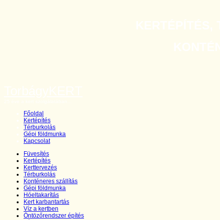
KERTÉPÍTÉS, 
KONTÉNE
TorbágyKERT
25 éve a kert szolgálatában...
Főoldal
Kertépítés
Térburkolás
Gépi földmunka
Kapcsolat
Füvesítés
Kertépítés
Kerttervezés
Térburkolás
Konténeres szállítás
Gépi földmunka
Hóeltakarítás
Kert karbantartás
Víz a kertben
Öntözőrendszer építés